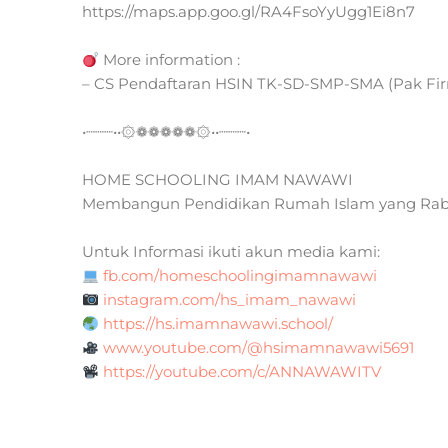
https://maps.app.goo.gl/RA4FsoYyUgg1Ei8n7
More information :
– CS Pendaftaran HSIN TK-SD-SMP-SMA (Pak Fir
•┈┈┈••۞❁❁❁❁❁۞••┈┈┈•
HOME SCHOOLING IMAM NAWAWI
Membangun Pendidikan Rumah Islam yang Rabban
Untuk Informasi ikuti akun media kami:
fb.com/homeschoolingimamnawawi
instagram.com/hs_imam_nawawi
https://hs.imamnawawi.school/
www.youtube.com/@hsimamnawawi5691
https://youtube.com/c/ANNAWAWITV