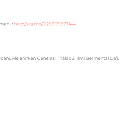
man) :
http://wa.me//6285179877144
i, Melahirkan Generasi Thalabul Ilmi Bermental Da’i.