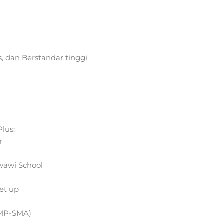
, dan Berstandar tinggi
lus:
r
wawi School
eet up
SMP-SMA)