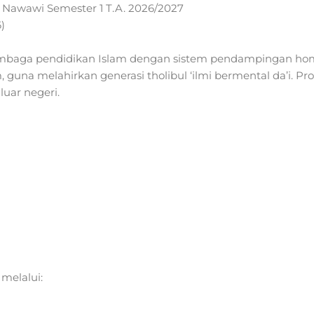
awawi Semester 1 T.A. 2026/2027
)
embaga pendidikan Islam dengan sistem pendampingan ho
una melahirkan generasi tholibul ‘ilmi bermental da’i. Pro
luar negeri.
 melalui: