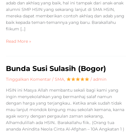
adab dan akhlaq yang baik, hal ini tampak dari anak-anak
alumni SMP HSIN yang sekarang lanjut di SMA HSIN,
mereka dapat memberikan contoh akhlaq dan adab yang
baik kepada teman-temannya yang baru. Barakallahu
fiikum […]
Read More »
Bunda Susi Sulasih (Bogor)
Bunda
Susi
Tinggalkan Komentar
/
SMA
,
/
admin
Sulasih
(Bogor)
HSIN ini Masya Allah membantu sekali bagi kami yang
ingin menyekolahkan yang bermanhaj salaf namun
dengan harga yang terjangkau.. Ketika anak sudah tidak
mau lanjut mondok bingung mau sekolah kemana, karna
agak worry dengan pergaulan zaman sekarang,
Alhamdulillah ada HSIN.. Barakallahu fiik.. (Orang tua
ananda Anindita Neola Cinta Al-Afghan – 10A Angkatan 1 )