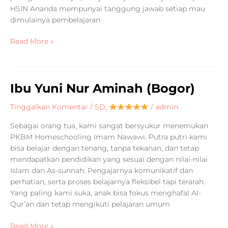
HSIN Ananda mempunyai tanggung jawab setiap mau
dimulainya pembelajaran
Read More »
Ibu Yuni Nur Aminah (Bogor)
Ibu
Yuni
Tinggalkan Komentar
/
SD
,
/
admin
Nur
Aminah
Sebagai orang tua, kami sangat bersyukur menemukan
(Bogor)
PKBM Homeschooling Imam Nawawi. Putra putri kami
bisa belajar dengan tenang, tanpa tekanan, dan tetap
mendapatkan pendidikan yang sesuai dengan nilai-nilai
Islam dan As-sunnah. Pengajarnya komunikatif dan
perhatian, serta proses belajarnya fleksibel tapi terarah.
Yang paling kami suka, anak bisa fokus menghafal Al-
Qur’an dan tetap mengikuti pelajaran umum
Read More »