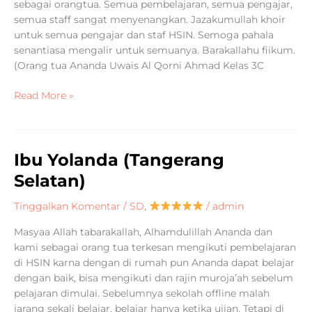
sebagai orangtua. Semua pembelajaran, semua pengajar,
semua staff sangat menyenangkan. Jazakumullah khoir
untuk semua pengajar dan staf HSIN. Semoga pahala
senantiasa mengalir untuk semuanya. Barakallahu fiikum.
(Orang tua Ananda Uwais Al Qorni Ahmad Kelas 3C
Read More »
Ibu Yolanda (Tangerang
Ibu
Yolanda
Selatan)
(Tangerang
Selatan)
Tinggalkan Komentar
/
SD
,
/
admin
Masyaa Allah tabarakallah, Alhamdulillah Ananda dan
kami sebagai orang tua terkesan mengikuti pembelajaran
di HSIN karna dengan di rumah pun Ananda dapat belajar
dengan baik, bisa mengikuti dan rajin muroja’ah sebelum
pelajaran dimulai. Sebelumnya sekolah offline malah
jarang sekali belajar, belajar hanya ketika ujian. Tetapi di