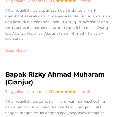
Tinggalkan Komentar
/
SD
,
/
admin
(Saudi
Alhamdulillah, walaupun jauh dari Indonesia, HSIN
Arabia)
membantu sekali dalam menjaga kurikulum agama islam
dan ilmu dunia bagi anak-anak. Guru-gurunya sabar dan
terus berusaha berbenah ke arah yang lebih baik. (Orang
tua Ananda Nouman Abdurrahman Ahmad – Kelas 5A
Angkatan 11)
Read More »
Bapak Rizky Ahmad Muharam
Bapak
Rizky
(Cianjur)
Ahmad
Muharam
Tinggalkan Komentar
/
SD
,
/
admin
(Cianjur)
Alhamdulillah, pertama kali mengikuti homeschooling
dan Allah langsung takdirkan bertemu dengan HSIN.
Sangat sangat sesuai dengan apa yang kami harapkan