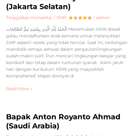
Alifa
(Jakarta Selatan)
Mazaya
Ardhie
Tinggalkan Komentar
/
SMP
,
/
admin
(Jakarta
الْحَمْدُ لِلَّهِ الَّذِى بِنِعْمَتِهِ تَتِمُّ الصَّالِحَات Menemukan HSIN disaat
Selatan)
galau mendaftarkan anak kemana untuk melanjutkan
SMP seperti rezeki yang tidak ternilai. Saat ini, tantangan
mendidik remaja akhwat dalam pergaulan/lingkungan
sudah makin sulit. Pun mencari lingkungan belajar yang
kondusif dan tetap dalam tuntunan syariat. Kami jatuh
hati dengan kurikulum HSIN yang masyaAllah
komprehensif. Mapel dinniyah &
Read More »
Bapak Anton Royanto Ahmad
Bapak
Anton
(Saudi Arabia)
Royanto
Ahmad