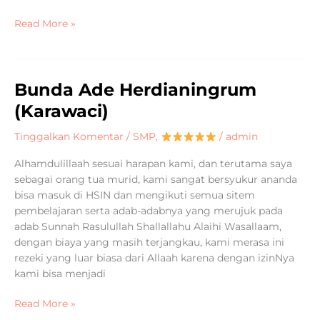
Read More »
Bunda Ade Herdianingrum
Bunda
Ade
(Karawaci)
Herdianingrum
(Karawaci)
Tinggalkan Komentar
/
SMP
,
/
admin
Alhamdulillaah sesuai harapan kami, dan terutama saya
sebagai orang tua murid, kami sangat bersyukur ananda
bisa masuk di HSIN dan mengikuti semua sitem
pembelajaran serta adab-adabnya yang merujuk pada
adab Sunnah Rasulullah Shallallahu Alaihi Wasallaam,
dengan biaya yang masih terjangkau, kami merasa ini
rezeki yang luar biasa dari Allaah karena dengan izinNya
kami bisa menjadi
Read More »